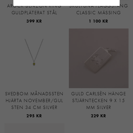
AROCK BENZON RING
SKULTUNA FLAGGSTÅNG
GULDPLÄTERAT STÅL
CLASSIC MÄSSING
399 KR
1 100 KR
SVEDBOM MÅNADSSTEN
GULD CARLSÈN HÄNGE
HJÄRTA NOVEMBER/GUL
STJÄRNTECKEN 9 X 15
STEN 34 CM SILVER
MM SILVER
295 KR
229 KR