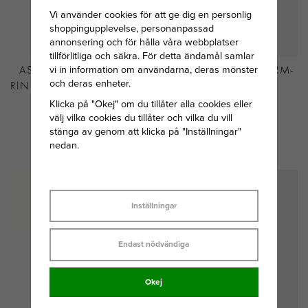
Vi använder cookies för att ge dig en personlig
shoppingupplevelse, personanpassad
annonsering och för hålla våra webbplatser
tillförlitliga och säkra. För detta ändamål samlar
vi in information om användarna, deras mönster
ASTRID&AGNES ALINA
THOMAS SABO CHARM-
och deras enheter.
RING GULDPLÄTERAT STÅL
HÄNGSMYCKE
BOKSTAVEN E
Klicka på "Okej" om du tillåter alla cookies eller
välj vilka cookies du tillåter och vilka du vill
CONNECT
stänga av genom att klicka på "Inställningar"
GULDPLÄTERAD
nedan.
449 KR
439 KR
Inställningar
Endast nödvändiga
Okej