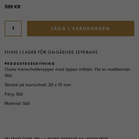
599 KR
LÄGG I VARUKORGEN
FINNS I LAGER FÖR OMGÅENDE LEVERANS
PRODUKTBESKRIVNING
Ovala manschettknappar med öppen mittdel. Yta av mattborstat
Stål.
Storlek på manschett: 20 x 10 mm
Färg: Stål
Material: Stål
FRI FRAKT ÖVER 299:-
SNABB LEVERANS AV LAGERVAROR