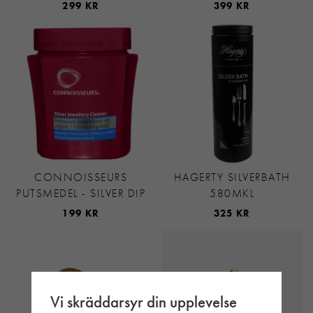
299 KR
399 KR
CONNOISSEURS
HAGERTY SILVERBATH
PUTSMEDEL - SILVER DIP
580MKL
199 KR
325 KR
Vi skräddarsyr din upplevelse