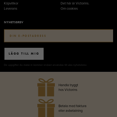
Köpvillkor
Det här är Victorins.
Leverans
Om cookies
NYHETSBREV
LÄGG TILL MIG
De uppgifter du matar in kommer endast användas till våra nyhetsbrev.
Handla tryggt
hos Victorins
Betala med faktura
eller avbetalning