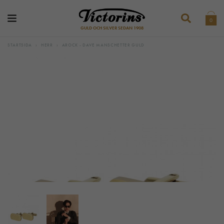
0
GULD OCH SILVER SEDAN 1908
STARTSIDA
›
HERR
›
AROCK - DAVE MANSCHETTER GULD