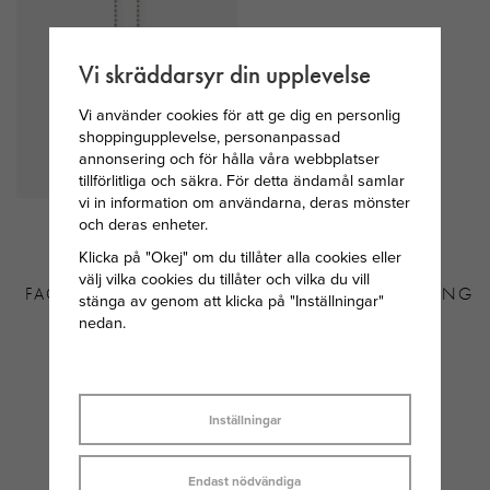
Vi skräddarsyr din upplevelse
Vi använder cookies för att ge dig en personlig
shoppingupplevelse, personanpassad
annonsering och för hålla våra webbplatser
tillförlitliga och säkra. För detta ändamål samlar
vi in information om användarna, deras mönster
THOMAS SABO
SNÖ OF SWEDEN
och deras enheter.
HALSBAND MED
RIBBON SMALL
Klicka på "Okej" om du tillåter alla cookies eller
SILVERKULOR
ÖRHÄNGE
välj vilka cookies du tillåter och vilka du vill
FACETTERADE 40-42-45
GULDPLÄTERAD MÄSSING
stänga av genom att klicka på "Inställningar"
CM
nedan.
569 KR
150 KR
Inställningar
Endast nödvändiga