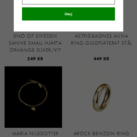
Okej
SNÖ OF SWEDEN
ASTRID&AGNES ALINA
SANNE SMALL HJÄRTA
RING GULDPLÄTERAT STÅL
ÖRHÄNGE SILVER/VIT
249 KR
449 KR
MARIA NILSDOTTER
AROCK BENZON RING