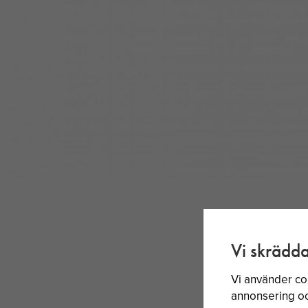
Vi skrädda
Vi använder co
annonsering och