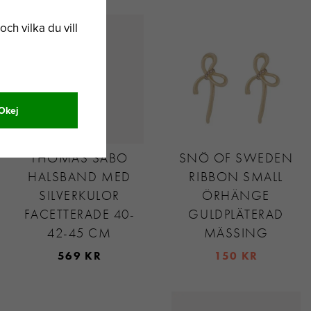
och vilka du vill
Okej
THOMAS SABO
SNÖ OF SWEDEN
HALSBAND MED
RIBBON SMALL
SILVERKULOR
ÖRHÄNGE
FACETTERADE 40-
GULDPLÄTERAD
42-45 CM
MÄSSING
569 KR
150 KR