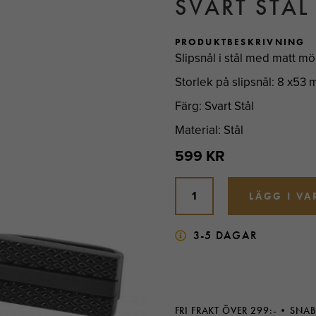
SVART STÅL
PRODUKTBESKRIVNING
Slipsnål i stål med matt mö
Storlek på slipsnål: 8 x53
Färg: Svart Stål
Material: Stål
599 KR
LÄGG I V
3-5 DAGAR
FRI FRAKT ÖVER 299:-
SNAB