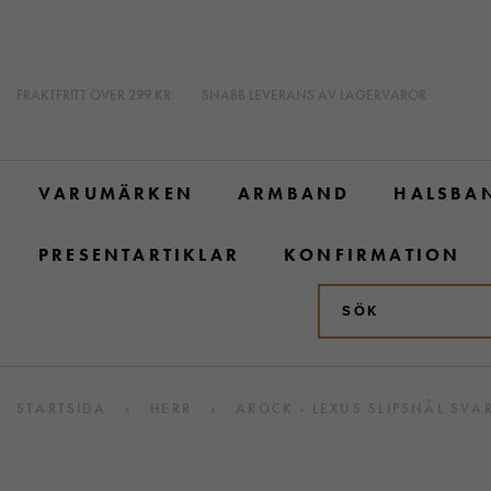
FRAKTFRITT ÖVER 299 KR
SNABB LEVERANS AV LAGERVAROR
VARUMÄRKEN
ARMBAND
HALSBA
PRESENTARTIKLAR
KONFIRMATION
STARTSIDA
›
HERR
›
AROCK - LEXUS SLIPSNÅL SVA