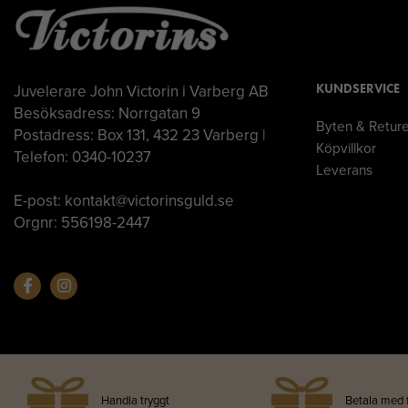
Juvelerare John Victorin i Varberg AB
KUNDSERVICE
Besöksadress: Norrgatan 9
Byten & Retur
Postadress: Box 131, 432 23 Varberg |
Köpvillkor
Telefon: 0340-10237
Leverans
E-post: kontakt@victorinsguld.se
Orgnr: 556198-2447
Handla tryggt
Betala med 