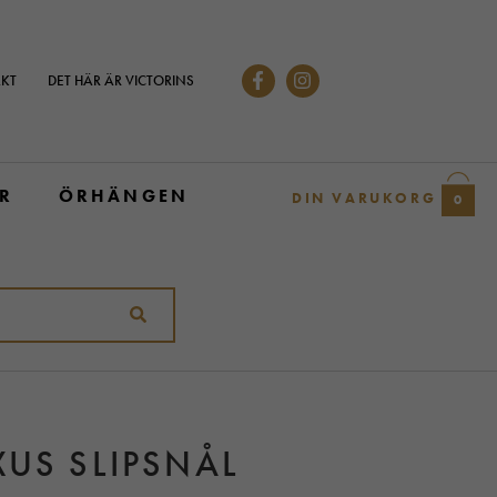
KT
DET HÄR ÄR VICTORINS
R
ÖRHÄNGEN
DIN VARUKORG
0
XUS SLIPSNÅL