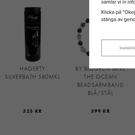
samlar vi in i
Klicka på "Okej"
stänga av genom
Inställn
HAGERTY
BY BILLGREN SAVE
SILVERBATH 580MKL
THE OCEAN
BEADSARMBAND
BLÅ/STÅL
325 KR
399 KR