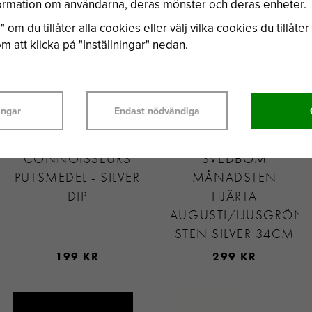
nformation om användarna, deras mönster och deras enheter.
 om du tillåter alla cookies eller välj vilka cookies du tillåter 
 att klicka på "Inställningar" nedan.
ingar
Endast nödvändiga
CONNOISSEURS
SVEDBOM
PUTSMEDEL - SILVER
MÅNADSTEN
DIP
HJÄRTA
AUGUSTI/LJUSGRÖN
STEN SILVER 34CM
199 KR
299 KR