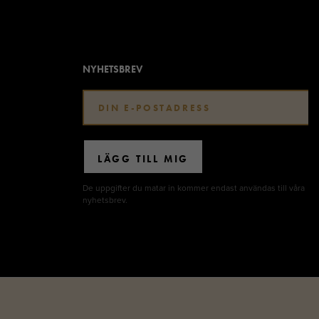
NYHETSBREV
LÄGG TILL MIG
De uppgifter du matar in kommer endast användas till våra
nyhetsbrev.