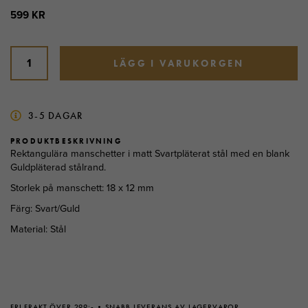
599 KR
LÄGG I VARUKORGEN
3-5 DAGAR
PRODUKTBESKRIVNING
Rektangulära manschetter i matt Svartpläterat stål med en blank
Guldpläterad stålrand.
Storlek på manschett: 18 x 12 mm
Färg: Svart/Guld
Material: Stål
FRI FRAKT ÖVER 299:-
SNABB LEVERANS AV LAGERVAROR