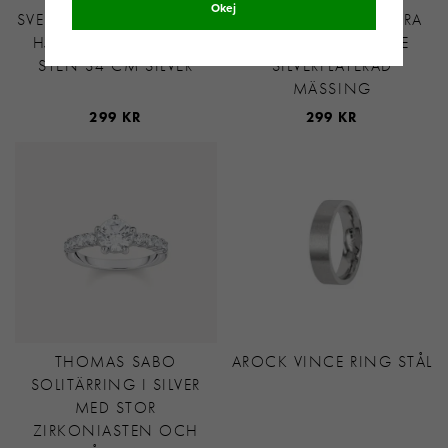
Okej
SVEDBOM MÅNADSSTEN
SNÖ OF SWEDEN EIRA
HJÄRTA MAJ / GRÖN
CRYSTAL ÖRHÄNGE
STEN 34 CM SILVER
SILVERPLÄTERAD
MÄSSING
299 KR
299 KR
THOMAS SABO
AROCK VINCE RING STÅL
SOLITÄRRING I SILVER
MED STOR
ZIRKONIASTEN OCH