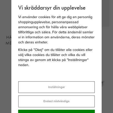
Vi skräddarsyr din upplevelse
Vi använder cookies för att ge dig en personlig
shoppingupplevelse, personanpassad
annonsering och för hålla våra webbplatser
SVEDBOM
SKULTUNA LÄDER
tillförlitliga och säkra. För detta ändamål samlar
vi in information om användarna, deras mönster
HÄNGSMYCKE I SILVER
ARMBAND 6MM -
och deras enheter.
MED JUNI MÅNADSTEN
STÅL/BRUN
MÅNSTEN
Klicka på "Okej" om du tillåter alla cookies eller
välj vilka cookies du tillåter och vilka du vill
149 KR
1 000 KR
stänga av genom att klicka på "Inställningar"
nedan.
Inställningar
Endast nödvändiga