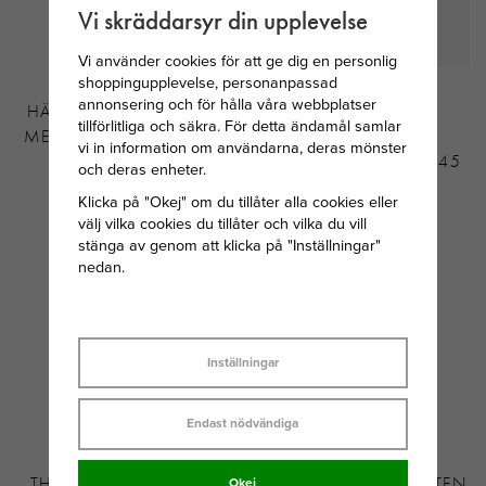
Vi skräddarsyr din upplevelse
Vi använder cookies för att ge dig en personlig
shoppingupplevelse, personanpassad
SVEDBOM
THOMAS SABO
annonsering och för hålla våra webbplatser
HÄNGSMYCKE I SILVER
HALSBAND MED
tillförlitliga och säkra. För detta ändamål samlar
MED JUNI MÅNADSTEN
SILVERKULOR
vi in information om användarna, deras mönster
MÅNSTEN
FACETTERADE 40-42-45
och deras enheter.
CM
Klicka på "Okej" om du tillåter alla cookies eller
149 KR
569 KR
välj vilka cookies du tillåter och vilka du vill
stänga av genom att klicka på "Inställningar"
nedan.
Inställningar
Endast nödvändiga
THOMAS SABO HELLO
SVEDBOM MÅNADSSTEN
Okej