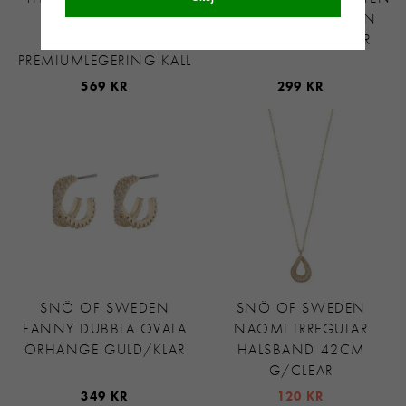
KITTY CHARM BLÅ
HJÄRTA MAJ / GRÖN
CONNECT
STEN 34 CM SILVER
PREMIUMLEGERING KALL
569 KR
299 KR
SNÖ OF SWEDEN
SNÖ OF SWEDEN
FANNY DUBBLA OVALA
NAOMI IRREGULAR
ÖRHÄNGE GULD/KLAR
HALSBAND 42CM
G/CLEAR
349 KR
120 KR