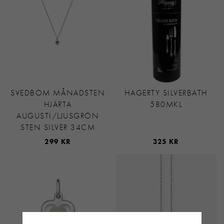
SVEDBOM MÅNADSTEN
HAGERTY SILVERBATH
HJÄRTA
580MKL
AUGUSTI/LJUSGRÖN
STEN SILVER 34CM
299 KR
325 KR