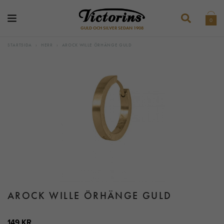
0
GULD OCH SILVER SEDAN 1908
STARTSIDA
›
HERR
›
AROCK WILLE ÖRHÄNGE GULD
AROCK WILLE ÖRHÄNGE GULD
149 KR