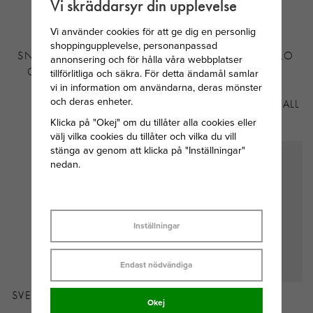
Vi skräddarsyr din upplevelse
Vi använder cookies för att ge dig en personlig
shoppingupplevelse, personanpassad
SNÖ OF SWEDEN EIRA
THOMAS SABO HELLO
annonsering och för hålla våra webbplatser
CRYSTAL ÖRHÄNGE
KITTY CHARM BLÅ
tillförlitliga och säkra. För detta ändamål samlar
vi in information om användarna, deras mönster
SILVERPLÄTERAD
CONNECT
och deras enheter.
MÄSSING
PREMIUMLEGERING KALL
Klicka på "Okej" om du tillåter alla cookies eller
299 KR
569 KR
välj vilka cookies du tillåter och vilka du vill
stänga av genom att klicka på "Inställningar"
nedan.
Inställningar
Endast nödvändiga
SVEDBOM MÅNADSSTEN
SKULTUNA LÄDER
Okej
HJÄRTA
ARMBAND 6MM -