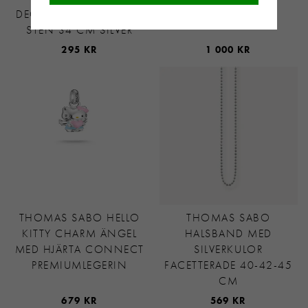
DECEMBER/TURKOSBLÅ
STÅL/BRUN
STEN 34 CM SILVER
295 KR
1 000 KR
THOMAS SABO HELLO
THOMAS SABO
KITTY CHARM ÄNGEL
HALSBAND MED
MED HJÄRTA CONNECT
SILVERKULOR
PREMIUMLEGERIN
FACETTERADE 40-42-45
CM
679 KR
569 KR