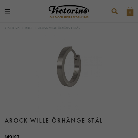
0
GULD OCH SILVER SEDAN 1908
STARTSIDA
›
HERR
›
AROCK WILLE ÖRHÄNGE STÅL
AROCK WILLE ÖRHÄNGE STÅL
149 KR