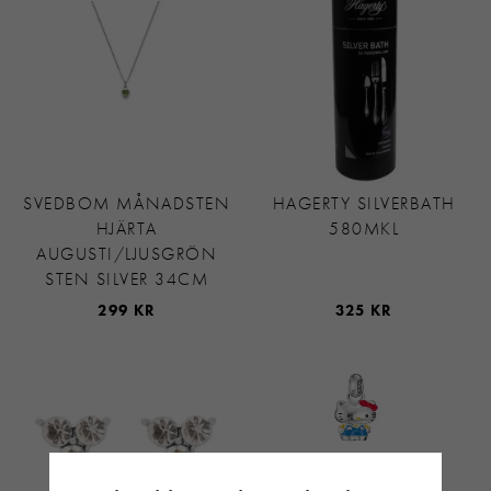
SVEDBOM MÅNADSTEN
HAGERTY SILVERBATH
HJÄRTA
580MKL
AUGUSTI/LJUSGRÖN
STEN SILVER 34CM
299 KR
325 KR