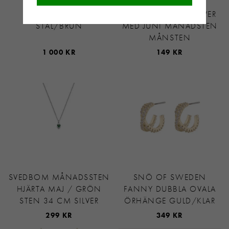
SKULTUNA LÄDER
SVEDBOM
ARMBAND 6MM -
HÄNGSMYCKE I SILVER
STÅL/BRUN
MED JUNI MÅNADSTEN
MÅNSTEN
1 000 KR
149 KR
SVEDBOM MÅNADSSTEN
SNÖ OF SWEDEN
HJÄRTA MAJ / GRÖN
FANNY DUBBLA OVALA
STEN 34 CM SILVER
ÖRHÄNGE GULD/KLAR
299 KR
349 KR