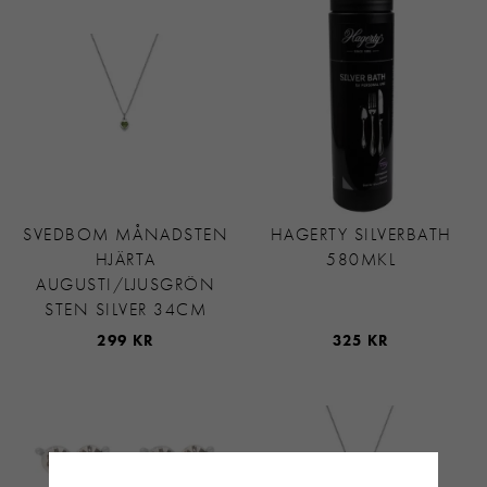
SVEDBOM MÅNADSTEN
HAGERTY SILVERBATH
HJÄRTA
580MKL
AUGUSTI/LJUSGRÖN
STEN SILVER 34CM
299 KR
325 KR