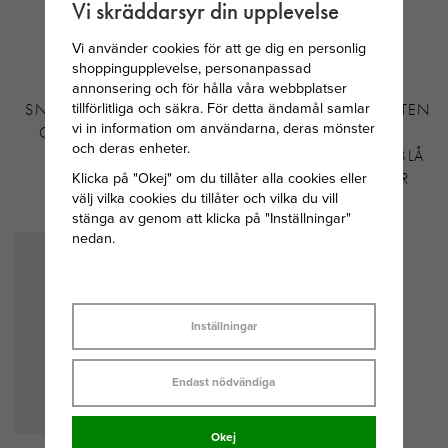
Vi skräddarsyr din upplevelse
Vi använder cookies för att ge dig en personlig
shoppingupplevelse, personanpassad
annonsering och för hålla våra webbplatser
tillförlitliga och säkra. För detta ändamål samlar
SNÖ OF SWEDEN EIRA
SVEDBOM MÅNADSSTEN
vi in information om användarna, deras mönster
CRYSTAL ÖRHÄNGE
HJÄRTA
och deras enheter.
SILVERPLÄTERAD
DECEMBER/TURKOSBLÅ
Klicka på "Okej" om du tillåter alla cookies eller
MÄSSING
STEN 34 CM SILVER
välj vilka cookies du tillåter och vilka du vill
299 KR
295 KR
stänga av genom att klicka på "Inställningar"
nedan.
Inställningar
Endast nödvändiga
Okej