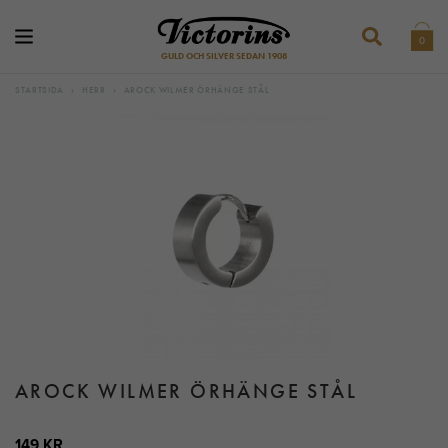
0
GULD OCH SILVER SEDAN 1908
STARTSIDA
›
HERR
›
AROCK WILMER ÖRHÄNGE STÅL
AROCK WILMER ÖRHÄNGE STÅL
149 KR