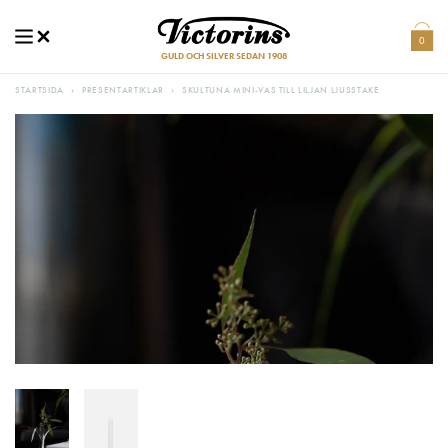
0
GULD OCH SILVER SEDAN 1908
STARTSIDA
›
PRESENTARTIKLAR
›
SKULTUNA MINI-VAS TILL LILJAN LJUSSTAKE