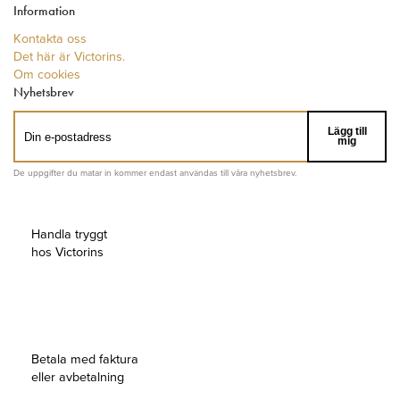
Information
Kontakta oss
Det här är Victorins.
Om cookies
Nyhetsbrev
Lägg till
mig
De uppgifter du matar in kommer endast användas till våra nyhetsbrev.
Handla tryggt
hos Victorins
Betala med faktura
eller avbetalning