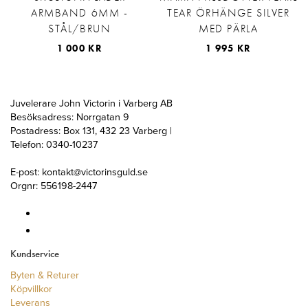
ARMBAND 6MM -
TEAR ÖRHÄNGE SILVER
STÅL/BRUN
MED PÄRLA
1 000 KR
1 995 KR
Juvelerare John Victorin i Varberg AB
Besöksadress: Norrgatan 9
Postadress: Box 131, 432 23 Varberg |
Telefon: 0340-10237
E-post: kontakt@victorinsguld.se
Orgnr: 556198-2447
Kundservice
Byten & Returer
Köpvillkor
Leverans