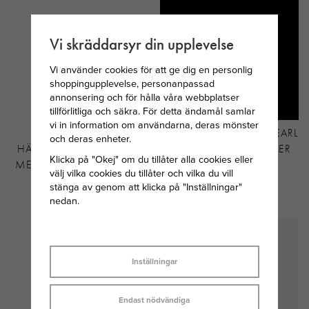
Vi skräddarsyr din upplevelse
Vi använder cookies för att ge dig en personlig
shoppingupplevelse, personanpassad
annonsering och för hålla våra webbplatser
tillförlitliga och säkra. För detta ändamål samlar
vi in information om användarna, deras mönster
SVEDBOM
MARIA NILSDOTTER PEARL
och deras enheter.
HÄNGSMYCKE I SILVER
TEAR ÖRHÄNGE SILVER
Klicka på "Okej" om du tillåter alla cookies eller
MED JUNI MÅNADSTEN
MED PÄRLA
välj vilka cookies du tillåter och vilka du vill
MÅNSTEN
stänga av genom att klicka på "Inställningar"
nedan.
149 KR
1 995 KR
Inställningar
Endast nödvändiga