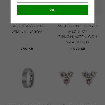
Okej
GEORG JENSEN
THOMAS SABO
FLAGGSTÅNG MED
SOLITÄRRING I SILVER
SVENSK FLAGGA
MED STOR
ZIRKONIASTEN OCH
SMÅ STENAR
799 KR
1 029 KR