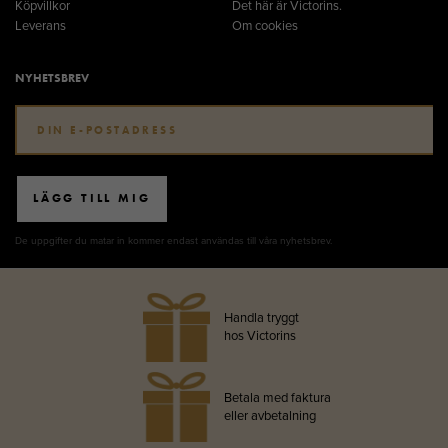
Köpvillkor
Det här är Victorins.
Leverans
Om cookies
NYHETSBREV
LÄGG TILL MIG
De uppgifter du matar in kommer endast användas till våra nyhetsbrev.
Handla tryggt
hos Victorins
Betala med faktura
eller avbetalning