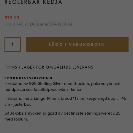
REGLERBAR KEDJA
875 KR
Ord.
1 749 kr
. Du sparar
874 kr
(
50
%)
LÄGG I VARUKORGEN
FINNS I LAGER FÖR OMGÅENDE LEVERANS
PRODUKTBESKRIVNING
Halsband av 925 Sterling Silver med rhodium, polerad yta och
handplacerade facettslipade vita zirkoner.
Halsband mått: Längd 14 mm, bredd 11 mm, kedjelängd upp till 45
cm - justerbar.
Sif Jakobs smycken är gjord av det finaste sterlingsilveret 925
med rodium.