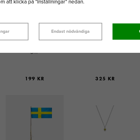
 att klicka på "Inställningar" nedan.
ingar
Endast nödvändiga
CONNOISSEURS
HAGERTY
PUTSMEDEL - SILVER
SILVERBATH 580MKL
DIP
199 KR
325 KR