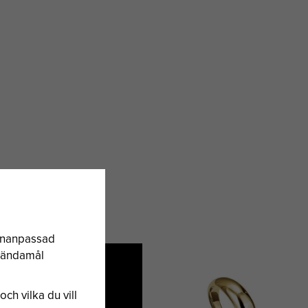
sonanpassad
a ändamål
och vilka du vill