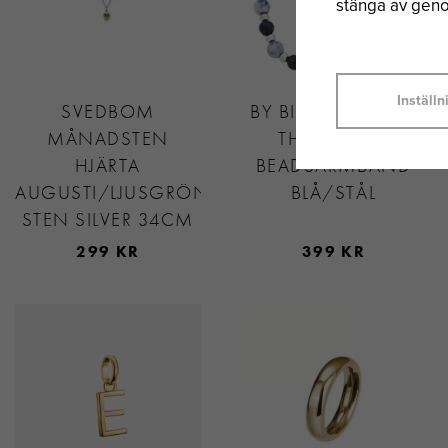
stänga av genom
Inställn
SVEDBOM
BY BILLGREN SAVE
MÅNADSTEN
THE OCEAN
HJÄRTA
BEADSARMBAND
AUGUSTI/LJUSGRÖN
BLÅ/STÅL
STEN SILVER 34CM
299 KR
399 KR