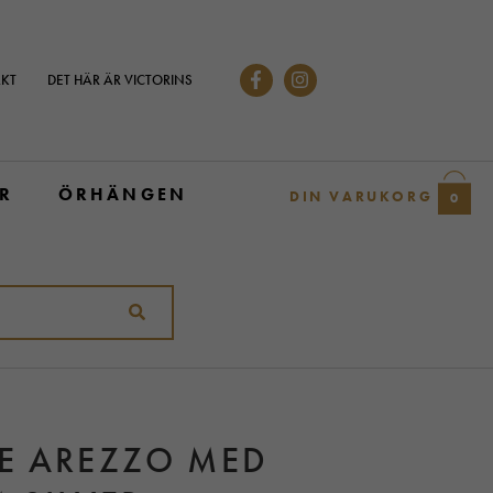
KT
DET HÄR ÄR VICTORINS
R
ÖRHÄNGEN
DIN VARUKORG
0
GE AREZZO MED