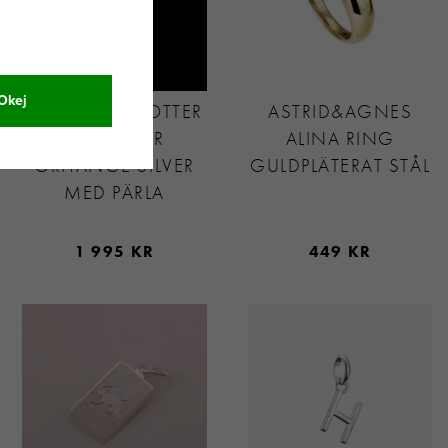
Okej
MARIA NILSDOTTER
ASTRID&AGNES
PEARL TEAR
ALINA RING
ÖRHÄNGE SILVER
GULDPLÄTERAT STÅL
MED PÄRLA
1 995 KR
449 KR