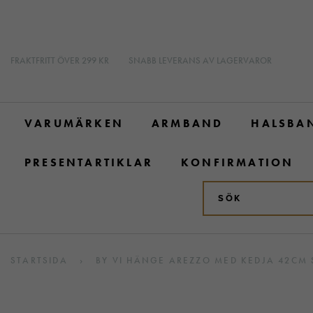
FRAKTFRITT ÖVER 299 KR
SNABB LEVERANS AV LAGERVAROR
VARUMÄRKEN
ARMBAND
HALSBA
PRESENTARTIKLAR
KONFIRMATION
STARTSIDA
›
BY VI HÄNGE AREZZO MED KEDJA 42CM 