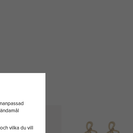
sonanpassad
a ändamål
och vilka du vill