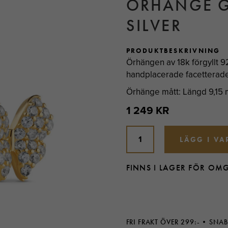
ÖRHÄNGE G
SILVER
PRODUKTBESKRIVNING
Örhängen av 18k förgyllt 92
handplacerade facetterade 
Örhänge mått: Längd 9,15
1 249 KR
LÄGG I V
FINNS I LAGER FÖR OM
FRI FRAKT ÖVER 299:-
SNAB