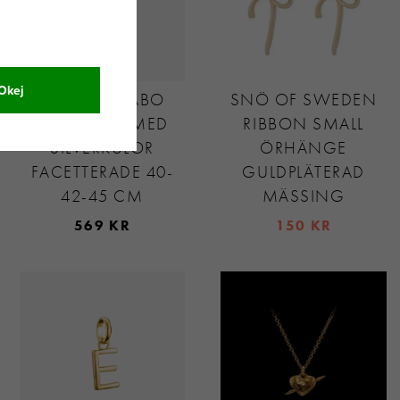
Okej
THOMAS SABO
SNÖ OF SWEDEN
HALSBAND MED
RIBBON SMALL
SILVERKULOR
ÖRHÄNGE
FACETTERADE 40-
GULDPLÄTERAD
42-45 CM
MÄSSING
569 KR
150 KR