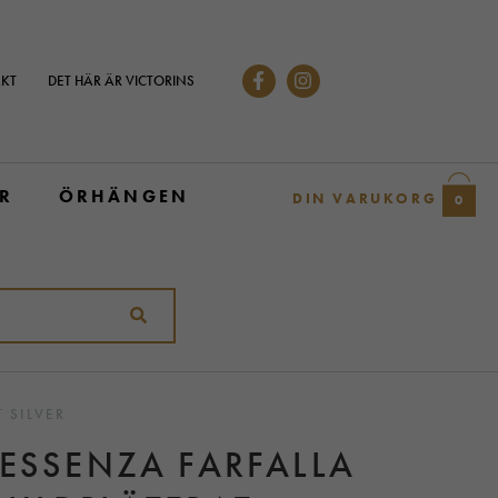
KT
DET HÄR ÄR VICTORINS
R
ÖRHÄNGEN
DIN VARUKORG
0
 SILVER
 ESSENZA FARFALLA