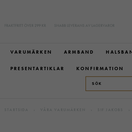
FRAKTFRITT ÖVER 299 KR
SNABB LEVERANS AV LAGERVAROR
VARUMÄRKEN
ARMBAND
HALSBA
PRESENTARTIKLAR
KONFIRMATION
STARTSIDA
›
VÅRA VARUMÄRKEN
›
SIF JAKOBS
›