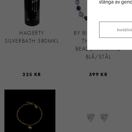
stänga av genom
Inställn
HAGERTY
BY BILLGREN SAVE
SILVERBATH 580MKL
THE OCEAN
BEADSARMBAND
BLÅ/STÅL
325 KR
399 KR