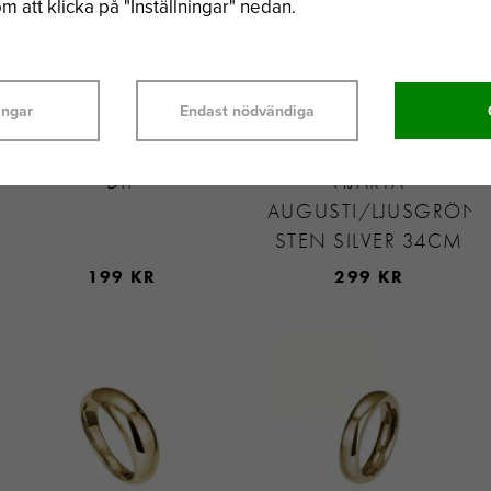
 att klicka på "Inställningar" nedan.
ingar
Endast nödvändiga
CONNOISSEURS
SVEDBOM
PUTSMEDEL - SILVER
MÅNADSTEN
DIP
HJÄRTA
AUGUSTI/LJUSGRÖN
STEN SILVER 34CM
199 KR
299 KR