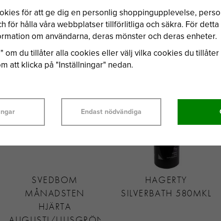
okies för att ge dig en personlig shoppingupplevelse, per
 för hålla våra webbplatser tillförlitliga och säkra. För dett
nformation om användarna, deras mönster och deras enheter.
BÄSTSÄLJARE
 om du tillåter alla cookies eller välj vilka cookies du tillåter 
 att klicka på "Inställningar" nedan.
ingar
Endast nödvändiga
SVEDBOM
HAGERTY
MÅNADSTEN
SILVERBATH 580MKL
HJÄRTA
AUGUSTI/LJUSGRÖN