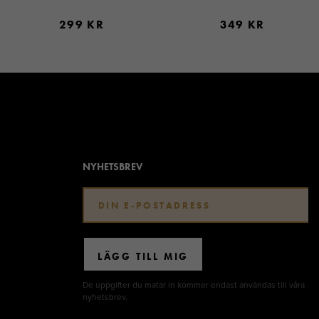
299 KR
349 KR
NYHETSBREV
LÄGG TILL MIG
De uppgifter du matar in kommer endast användas till våra
nyhetsbrev.