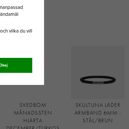
sonanpassad
a ändamål
och vilka du vill
Okej
SVEDBOM
SKULTUNA LÄDER
MÅNADSSTEN
ARMBAND 6MM -
HJÄRTA
STÅL/BRUN
DECEMBER/TURKOSBLÅ