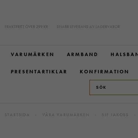
FRAKTFRITT ÖVER 299 KR
SNABB LEVERANS AV LAGERVAROR
VARUMÄRKEN
ARMBAND
HALSBA
PRESENTARTIKLAR
KONFIRMATION
STARTSIDA
›
VÅRA VARUMÄRKEN
›
SIF JAKOBS
›