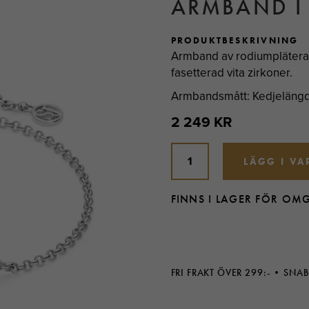
ARMBAND I 
PRODUKTBESKRIVNING
Armband av rodiumpläterad
fasetterad vita zirkoner.
Armbandsmått: Kedjelängd u
2 249 KR
LÄGG I V
FINNS I LAGER FÖR OM
FRI FRAKT ÖVER 299:-
SNAB