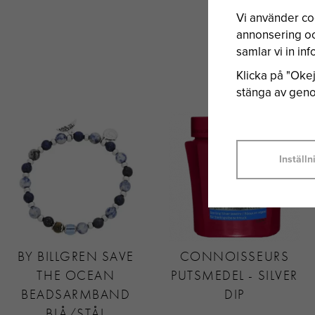
Vi använder co
annonsering och
samlar vi in i
Klicka på "Okej"
stänga av genom
Inställn
BY BILLGREN SAVE
CONNOISSEURS
THE OCEAN
PUTSMEDEL - SILVER
BEADSARMBAND
DIP
BLÅ/STÅL