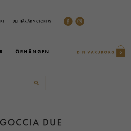
KT
DET HÄR ÄR VICTORINS
R
ÖRHÄNGEN
DIN VARUKORG
0
 GOCCIA DUE