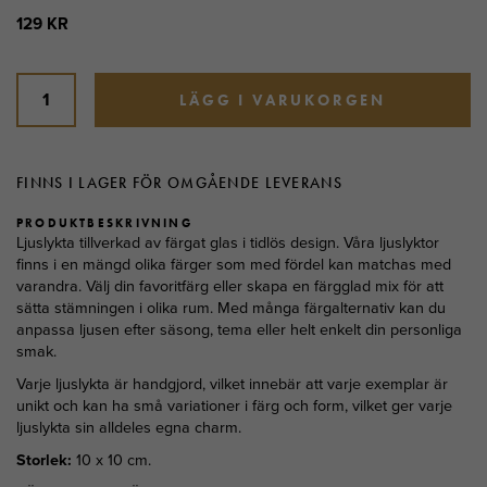
129 KR
LÄGG I VARUKORGEN
FINNS I LAGER FÖR OMGÅENDE LEVERANS
PRODUKTBESKRIVNING
Ljuslykta tillverkad av färgat glas i tidlös design. Våra ljuslyktor
finns i en mängd olika färger som med fördel kan matchas med
varandra. Välj din favoritfärg eller skapa en färgglad mix för att
sätta stämningen i olika rum. Med många färgalternativ kan du
anpassa ljusen efter säsong, tema eller helt enkelt din personliga
smak.
Varje ljuslykta är handgjord, vilket innebär att varje exemplar är
unikt och kan ha små variationer i färg och form, vilket ger varje
ljuslykta sin alldeles egna charm.
Storlek:
10 x 10 cm.