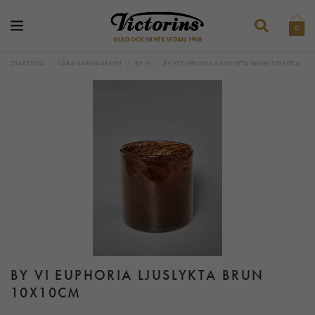
0
GULD OCH SILVER SEDAN 1908
STARTSIDA
›
VÅRA VARUMÄRKEN
›
BY VI
›
BY VI EUPHORIA LJUSLYKTA BRUN 10X10CM
BY VI EUPHORIA LJUSLYKTA BRUN
10X10CM