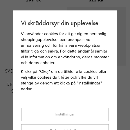
299 KR
325 KR
Vi skräddarsyr din upplevelse
Vi använder cookies för att ge dig en personlig
shoppingupplevelse, personanpassad
annonsering och för hålla våra webbplatser
tillförlitliga och säkra. För detta ändamål samlar
vi in information om användarna, deras mönster
och deras enheter.
SVEDBOM MÅNADSSTEN
SKULTUNA LÄDER
Klicka på "Okej" om du tillåter alla cookies eller
välj vilka cookies du tillåter och vilka du vill
HJÄRTA
ARMBAND 6MM -
stänga av genom att klicka på "Inställningar"
DECEMBER/TURKOSBLÅ
STÅL/BRUN
nedan.
STEN 34 CM SILVER
295 KR
1 000 KR
Inställningar