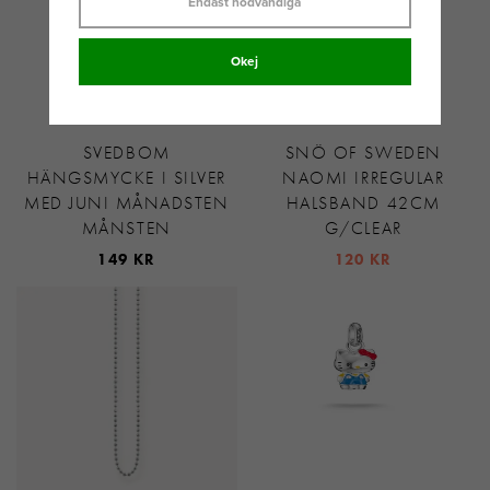
Endast nödvändiga
Okej
SVEDBOM
SNÖ OF SWEDEN
HÄNGSMYCKE I SILVER
NAOMI IRREGULAR
MED JUNI MÅNADSTEN
HALSBAND 42CM
MÅNSTEN
G/CLEAR
149 KR
120 KR