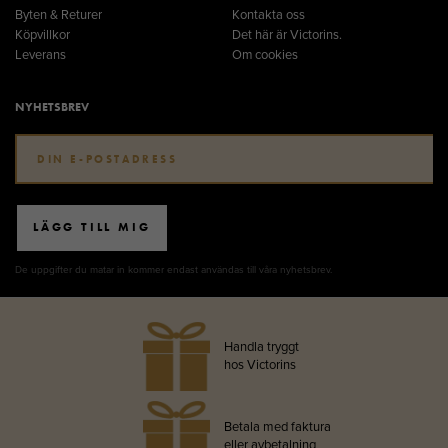
Byten & Returer
Kontakta oss
Köpvillkor
Det här är Victorins.
Leverans
Om cookies
NYHETSBREV
LÄGG TILL MIG
De uppgifter du matar in kommer endast användas till våra nyhetsbrev.
Handla tryggt
hos Victorins
Betala med faktura
eller avbetalning