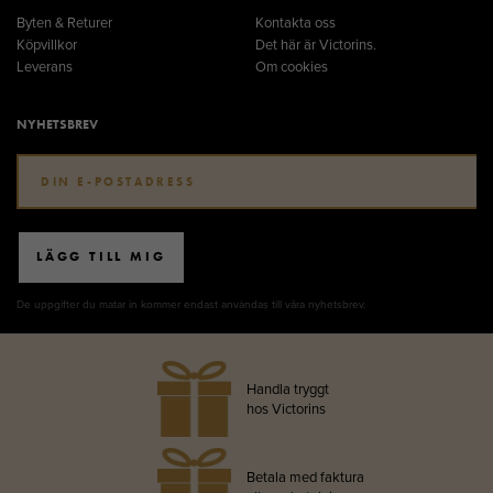
Byten & Returer
Kontakta oss
Köpvillkor
Det här är Victorins.
Leverans
Om cookies
NYHETSBREV
LÄGG TILL MIG
De uppgifter du matar in kommer endast användas till våra nyhetsbrev.
Handla tryggt
hos Victorins
Betala med faktura