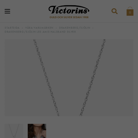
0
GULD OCH SILVER SEDAN 1908
STARTSIDA
›
VÅRA VARUMÄRKEN
›
DRAKENBERG/SJÖLIN
›
DRAKENBERG/SJÖLIN LES AMIS HALSBAND SILVER