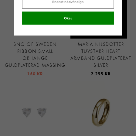
Endast nödvändiga
Okej
SNÖ OF SWEDEN
MARIA NILSDOTTER
RIBBON SMALL
TUVSTARR HEART
ÖRHÄNGE
ARMBAND GULDPLÄTERAT
GULDPLÄTERAD MÄSSING
SILVER
150 KR
2 295 KR