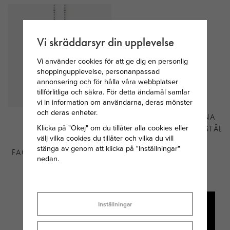
Vi skräddarsyr din upplevelse
Vi använder cookies för att ge dig en personlig
shoppingupplevelse, personanpassad
annonsering och för hålla våra webbplatser
tillförlitliga och säkra. För detta ändamål samlar
vi in information om användarna, deras mönster
och deras enheter.
THOMAS SABO
ASTRID&AGNES ALINA
Klicka på "Okej" om du tillåter alla cookies eller
HALSBAND MED
RING GULDPLÄTERAT STÅL
välj vilka cookies du tillåter och vilka du vill
SILVERKULOR
stänga av genom att klicka på "Inställningar"
FACETTERADE 40-42-45
nedan.
CM
569 KR
449 KR
Inställningar