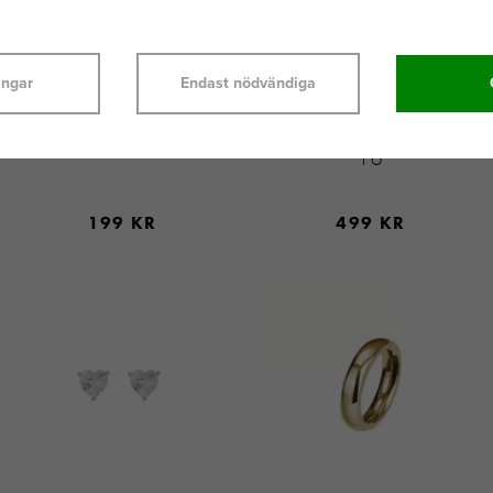
CONNOISSEURS
BY JOLIMA CRYSTAL
ingar
Endast nödvändiga
PUTSMEDEL - SILVER
RING
DIP
GULDPLÄTERAT STÅL
16
199 KR
499 KR