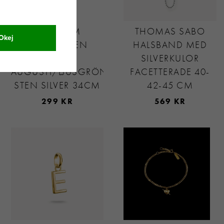
SVEDBOM
THOMAS SABO
Okej
MÅNADSTEN
HALSBAND MED
HJÄRTA
SILVERKULOR
AUGUSTI/LJUSGRÖN
FACETTERADE 40-
STEN SILVER 34CM
42-45 CM
299 KR
569 KR