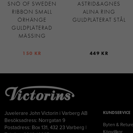
SNÖ OF SWEDEN
ASTRID&AGNES
RIBBON SMALL
ALINA RING
ÖRHÄNGE
GULDPLÄTERAT STÅL
GULDPLÄTERAD
MÄSSING
150 KR
449 KR
Juvelerare John Victorin i Varberg AB
KUNDSERVICE
Besöksadress: Norrgatan 9
Byten & Retur
Postadress: Box 131, 432 23 Varberg |
Köpvillkor