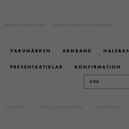
FRAKTFRITT ÖVER 299 KR
SNABB LEVERANS AV LAGERVAROR
VARUMÄRKEN
ARMBAND
HALSBA
PRESENTARTIKLAR
KONFIRMATION
STARTSIDA
›
VÅRA VARUMÄRKEN
›
SINTRIDOU
›