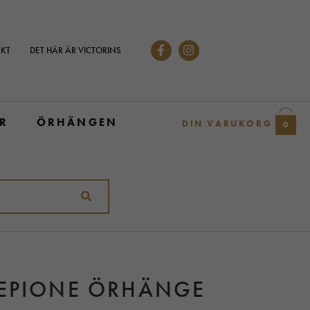
KT
DET HÄR ÄR VICTORINS
R
ÖRHÄNGEN
DIN VARUKORG
0
 EPIONE ÖRHÄNGE