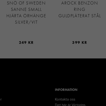
SNÖ OF SWEDEN
AROCK BENZON
SANNE SMALL
RING
HJÄRTA ÖRHÄNGE
GULDPLÄTERAT STÅL
SILVER/VIT
249 KR
399 KR
INFORMATION
er
Kontakta oss
Det här är Victorins.