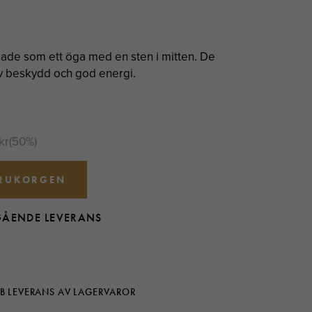
L
de som ett öga med en sten i mitten. De
v beskydd och god energi.
kr
(
50
%)
ARUKORGEN
GÅENDE LEVERANS
B LEVERANS AV LAGERVAROR