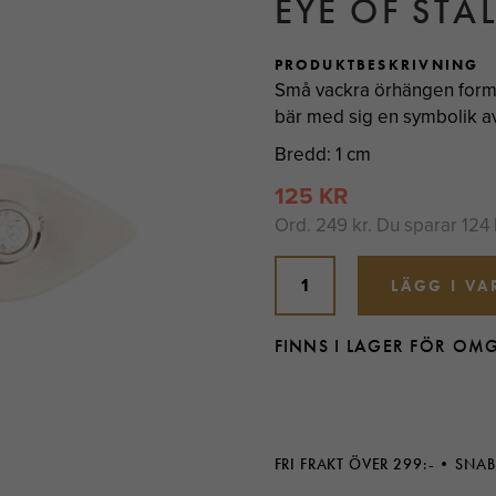
EYE OF STÅ
PRODUKTBESKRIVNING
Små vackra örhängen forma
bär med sig en symbolik a
Bredd: 1 cm
125 KR
Ord.
249 kr
. Du sparar
124 
LÄGG I V
FINNS I LAGER FÖR OM
FRI FRAKT ÖVER 299:-
SNAB