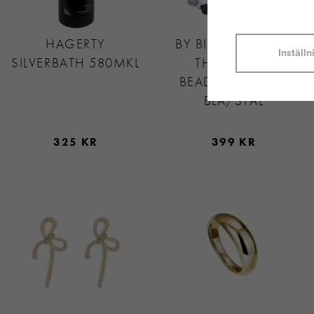
HAGERTY
BY BILLGREN SAVE
Inställn
SILVERBATH 580MKL
THE OCEAN
BEADSARMBAND
BLÅ/STÅL
325 KR
399 KR