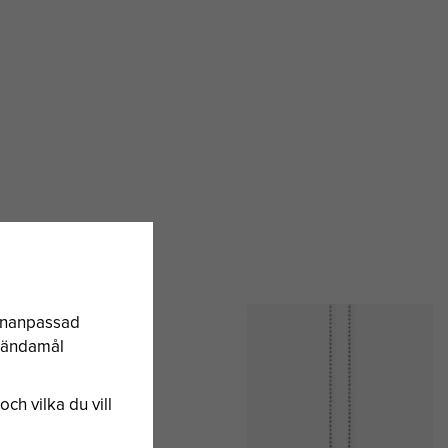
sonanpassad
a ändamål
och vilka du vill